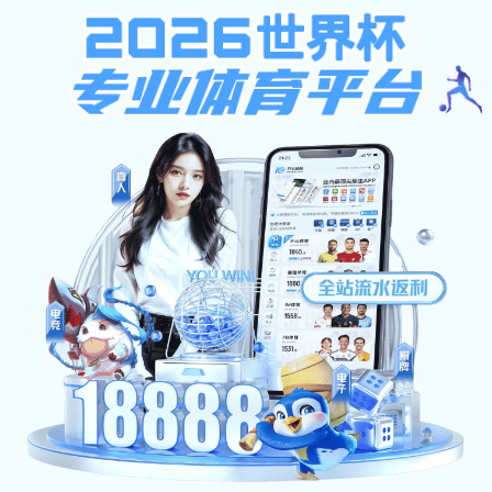
注册入口
开云kaiyun网站
——