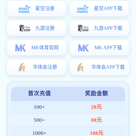
平台稳定流畅
借助全球多节点部署与智能调度机制，开云
kaiyun网站 实现高并发条件下依然保持流
畅体验。热门赛事期间依旧顺畅无阻，保障
您不错过任何精彩瞬间。
多元活动回馈
平台定期推出签到抽奖、赛事参与奖励、节
日礼包等多样化用户激励，提升参与感与平
台活跃度，打造更有温度的服务体系。
全年无休客服