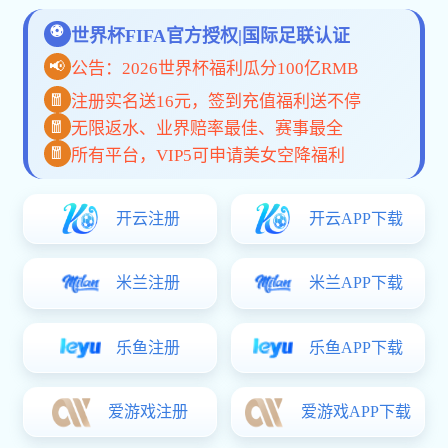
比赛数据从这里开始
覆盖实时赛事、专业数据、高清视频，
开云
kaiyun网站APP
与网页版为您提供便捷的体育服
务。
APP下载
网页版入口
为什么选择 开云kaiyun网站？
用心服务 · 细节决定体验